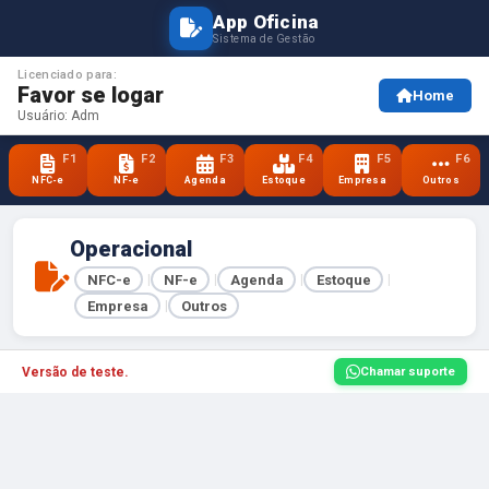
App Oficina
Sistema de Gestão
Licenciado para:
Favor se logar
Home
Usuário: Adm
F1
F2
F3
F4
F5
F6
NFC-e
NF-e
Agenda
Estoque
Empresa
Outros
Operacional
NFC-e
NF-e
Agenda
Estoque
|
|
|
|
Empresa
Outros
|
Versão de teste.
Chamar suporte